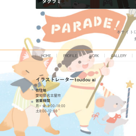
タクラミ
2025年1月8日
本サイトに
HOME
PROFILE
WORK
GALLERY
イラストレーターtoudou ai
在住地
愛知県名古屋市
営業時間
月~ 金: 9:00–18:00
土8:00–12 :00