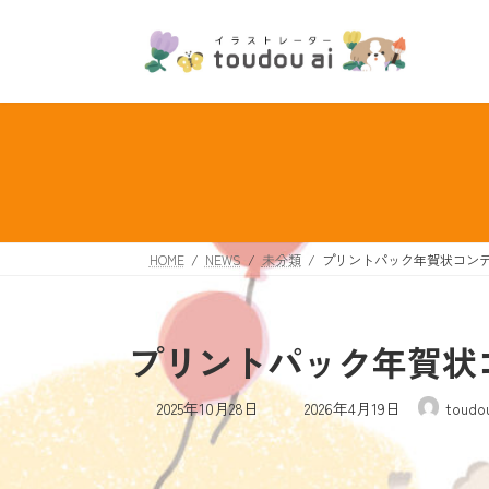
コ
ナ
ン
ビ
テ
ゲ
ン
ー
ツ
シ
へ
ョ
ス
ン
キ
に
ッ
移
プ
動
HOME
NEWS
未分類
プリントパック年賀状コン
プリントパック年賀状
最
2025年10月28日
2026年4月19日
toudo
終
更
新